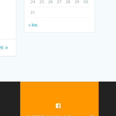
24
25
26
27
28
29
30
31
« kw.
26