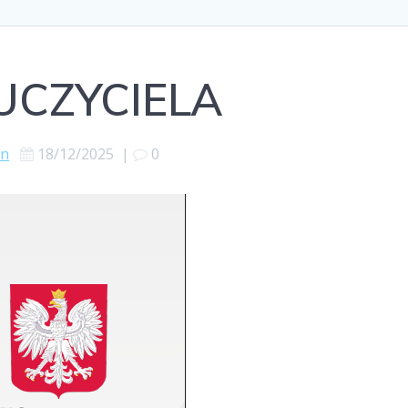
UCZYCIELA
en
18/12/2025
|
0