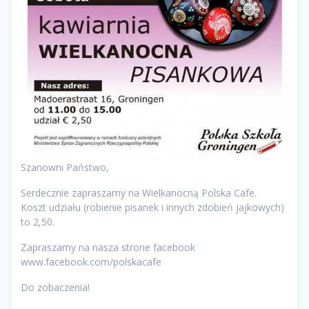
Szanowni Państwo,
Serdecznie zapraszamy na Wielkanocną Polska Cafe.
Koszt udziału (robienie pisanek i innych zdobień jajkowych)
to 2,50.
Zapraszamy na nasza strone facebook
www.facebook.com/polskacafe
Do zobaczenia!