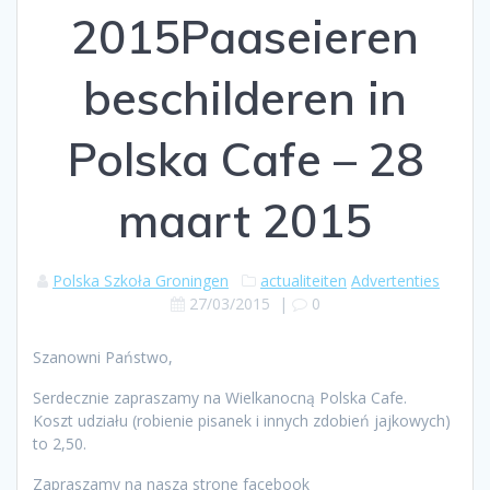
2015
Paaseieren
beschilderen in
Polska Cafe – 28
maart 2015
Polska Szkoła Groningen
actualiteiten
Advertenties
27/03/2015
|
0
Szanowni Państwo,
Serdecznie zapraszamy na Wielkanocną Polska Cafe.
Koszt udziału (robienie pisanek i innych zdobień jajkowych)
to 2,50.
Zapraszamy na nasza strone facebook