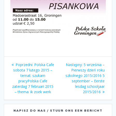
Nawigacja
Poprzedni:
Poprzedni
Polska Cafe
Następny:
Następny
5 września –
wpisu
sobota 7 lutego 2015 –
wpis:
Pierwszy dzień roku
wpis:
temat: szukam
szkolnego 2015/2016
5
pracy
Polska Cafe
september – Eerste
zaterdag 7 februari 2015
lesdag schooljaar
– thema: ik zoek werk
2015/2016
NAPISZ DO NAS / STUUR ONS EEN BERICHT