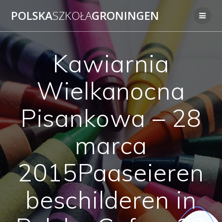
Skip
POLSKA
SZKOŁA
GRONINGEN
to
content
Kawiarnia
Wielkanocna
Pisankowa – 28
marca
2015Paaseieren
beschilderen in