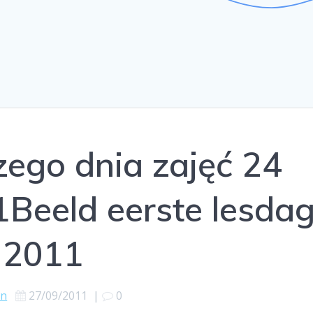
ego dnia zajęć 24
1
Beeld eerste lesda
 2011
en
27/09/2011
|
0