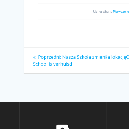
Uit het album:
Pierwsze l
Nawigacja
Poprzedni:
Poprzedni
Nasza Szkoła zmieniła lokację
O
School is verhuisd
wpis:
wpisu