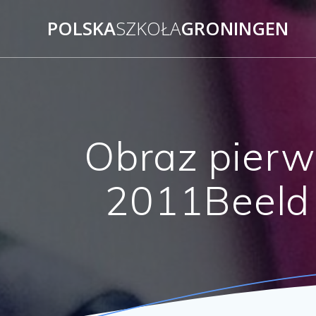
Skip
POLSKA
SZKOŁA
GRONINGEN
to
content
Obraz pierw
2011Beeld 