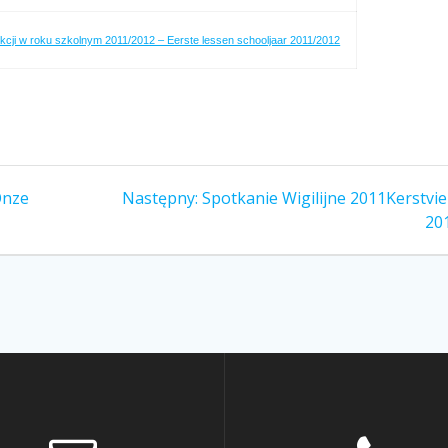
ekcji w roku szkolnym 2011/2012 – Eerste lessen schooljaar 2011/2012
nze
Następny:
Następny
Spotkanie Wigilijne 2011
Kerstvie
wpis:
20