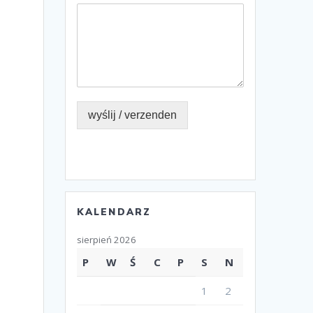
wyślij / verzenden
KALENDARZ
sierpień 2026
P
W
Ś
C
P
S
N
1
2