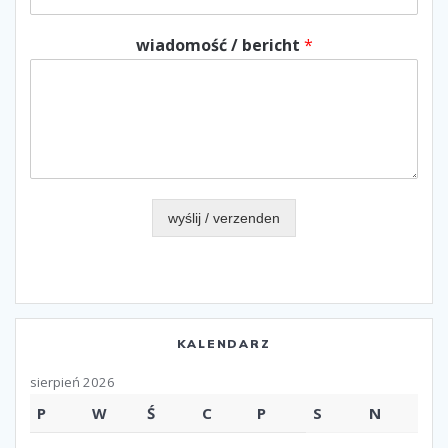
wiadomość / bericht
*
wyślij / verzenden
KALENDARZ
sierpień 2026
P
W
Ś
C
P
S
N