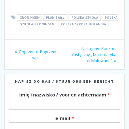
GRONINGEN
PLAN ZAJĘĆ
POLSKA SZKOŁA
POLSKA
SZKOŁA GRONINGEN
POLSKA SZKOŁA HOLANDIA
Nawigacja
Następny:
Następny
Konkurs
Poprzedni:
Poprzedni
Poprzedni
wpisu
plastyczny „Matematyka
wpis:
wpis
wpis:
jak Malowana”
NAPISZ DO NAS / STUUR ONS EEN BERICHT
imię i nazwisko / voor en achternaam
*
e-mail
*