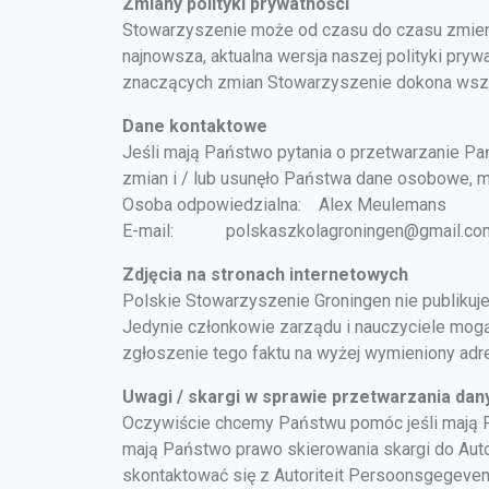
Zmiany polityki prywatności
Stowarzyszenie może od czasu do czasu zmienia
najnowsza, aktualna wersja naszej polityki pry
znaczących zmian Stowarzyszenie dokona wszel
Dane kontaktowe
Jeśli mają Państwo pytania o przetwarzanie P
zmian i / lub usunęło Państwa dane osobowe, 
Osoba odpowiedzialna: Alex Meulemans
E-mail: polskaszkolagroningen@gmail.co
Zdjęcia na stronach internetowych
Polskie Stowarzyszenie Groningen nie publikuje
Jedynie członkowie zarządu i nauczyciele mogą 
zgłoszenie tego faktu na wyżej wymieniony adr
Uwagi / skargi w sprawie przetwarzania da
Oczywiście chcemy Państwu pomóc jeśli mają 
mają Państwo prawo skierowania skargi do Aut
skontaktować się z Autoriteit Persoonsgegeven