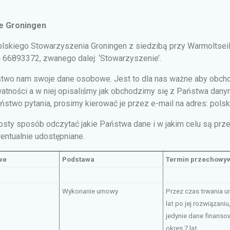
ie Groningen
Polskiego Stowarzyszenia Groningen z siedzibą przy Warmoltsei
66893372, zwanego dalej: ‘Stowarzyszenie’.
stwo nam swoje dane osobowe. Jest to dla nas ważne aby obch
atności a w niej opisaliśmy jak obchodzimy się z Państwa dany
Państwo pytania, prosimy kierować je przez e-mail na adres: po
sty sposób odczytać jakie Państwa dane i w jakim celu są prze
ntualnie udostępniane.
we
Podstawa
Termin przechowy
Wykonanie umowy
Przez czas trwania u
lat po jej rozwiązaniu
jedynie dane finanso
okres 7 lat