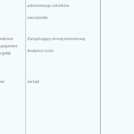
administracja członków
nauczyciele
 website
Zarządzający stroną internetową
 gegevens
Analytics tools
ogelijk
nia
zarząd