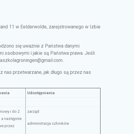
land 11 w Eelderwolde, zarejstrowanego w Izbie
odzono się uważnie z Państwa danymi
mi osobowymi i jakie są Państwa prawa. Jeśli
lskaszkolagroningen@gmail.com.
z nas przetwarzane, jak długo są przez nas
wania
Udostępnienia
mowy i do 2
zarząd
, a następnie
administracja członków
we przez