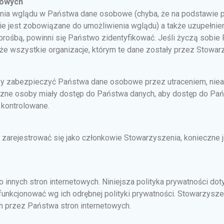
bowych
ia wglądu w Państwa dane osobowe (chyba, że na podstawie 
jest zobowiązane do umożliwienia wglądu) a także uzupełnienia
ośbą, powinni się Państwo zidentyfikować. Jeśli życzą sobi
kże wszystkie organizacje, którym te dane zostały przez Stowar
aby zabezpieczyć Państwa dane osobowe przez utraceniem, ni
eczne osoby miały dostęp do Państwa danych, aby dostęp do Pa
 kontrolowane.
zarejestrować się jako członkowie Stowarzyszenia, konieczne j
 innych stron internetowych. Niniejsza polityka prywatności dot
funkcjonować wg ich odrębnej polityki prywatności. Stowarzys
h przez Państwa stron internetowych.