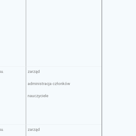
su.
zarząd
administracja członków
nauczyciele
su.
zarząd