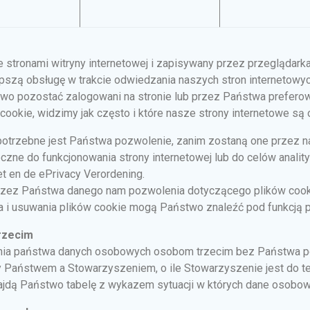
 stronami witryny internetowej i zapisywany przez przeglądark
zą obsługę w trakcie odwiedzania naszych stron internetowych
wo pozostać zalogowani na stronie lub przez Państwa preferowan
 cookie, widzimy jak często i które nasze strony internetowe są
potrzebne jest Państwa pozwolenie, zanim zostaną one przez na
eczne do funkcjonowania strony internetowej lub do celów anal
et en de ePrivacy Verordening.
zez Państwa danego nam pozwolenia dotyczącego plików cooki
nia i usuwania plików cookie mogą Państwo znaleźć pod funkcj
rzecim
nia państwa danych osobowych osobom trzecim bez Państwa poz
y Państwem a Stowarzyszeniem, o ile Stowarzyszenie jest do t
znajdą Państwo tabelę z wykazem sytuacji w których dane osobo